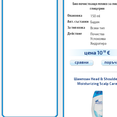
Био почистващо мляко за лиц
глицерин
Опаковка
150 ml
Акт. съставки
Бадем
За тип кожа
Всеки тип
Действие
Почиства
Успокоява
Хидратира
Тонизира
цена 10
€
18
сравни
поръч
Шампоан Head & Shoulde
Moisturizing Scalp Car