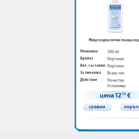
Мицеларна почистваща во
Опаковка
500 ml
Аромат
Портокал
Акт. съставки
Портокал
За тип кожа
Всеки тип
Действие
Почиства
Успокоява
Освежава
цена 12
€
53
сравни
поръч