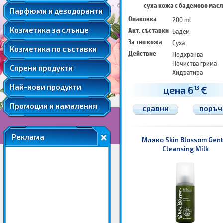
Мента
суха кожа с бадемово мас
Подаръчни комплекти парфюми
Козметика за след слънце
Парфюми и дезодоранти
Слънцезащитна козметика за коса
Розова вода
Опаковка
200 ml
Автобронзанти
Соларна козметика
Козметика за слънце
Акт. съставки
Бадем
Розово масло
Слънцезащитна козметика за лице
За тип кожа
Суха
Ший
Козметика по съставки
Слънцезащитна козметика за коса
Действие
Подхранва
Почиства грима
Соларна козметика
Спрени продукти
Хидратира
Най-нови продукти
цена 6
€
13
Промоции и намаления
сравни
поръч
Реклама
Мляко Skin Blossom Gent
Cleansing Milk