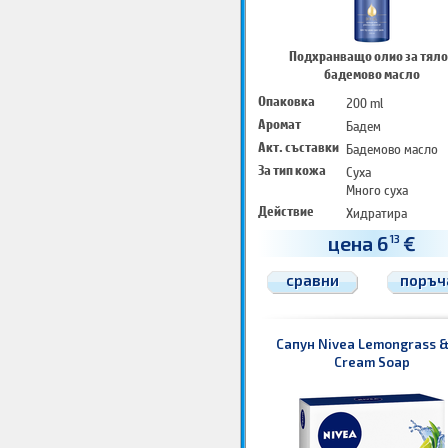
Подхранващо олио за тяло
бадемово масло
Опаковка
200 ml
Аромат
Бадем
Акт. съставки
Бадемово масло
За тип кожа
Суха
Много суха
Действие
Хидратира
Успокоява
цена 6
€
13
Подхранва
сравни
поръч
Сапун Nivea Lemongrass & 
Cream Soap