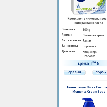
Крем сапун с лимонова трев
подхранващи масла
Опаковка
100 g
Аромат
Лимонова трева
Акт. съставки
Бадем
За тип кожа
Нормална
Действие
Хидратира
Освежава
Измива
цена 1
€
84
сравни
поръч
Течен сапун Nivea Cashm
Moments Cream Soap