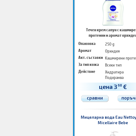
Течен крем сапун с кашмир
протеини и аромат орхиде
Опаковка
250 g
Аромат
Орхидея
Акт. съставки
Кашмирени проте
За тип кожа
Всеки тип
Действие
Хидратира
Подхранва
Защитава
цена 3
€
68
сравни
поръч
Мицеларна вода Eau Netto
Micellaire Bebe