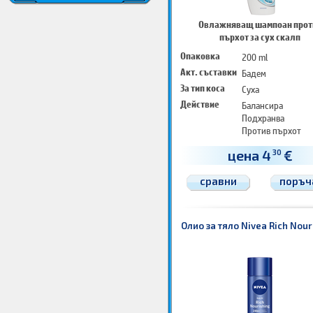
Овлажняващ шампоан прот
пърхот за сух скалп
Опаковка
200 ml
Акт. съставки
Бадем
За тип коса
Суха
Действие
Балансира
Подхранва
Против пърхот
цена 4
€
30
сравни
поръч
Олио за тяло Nivea Rich Nour