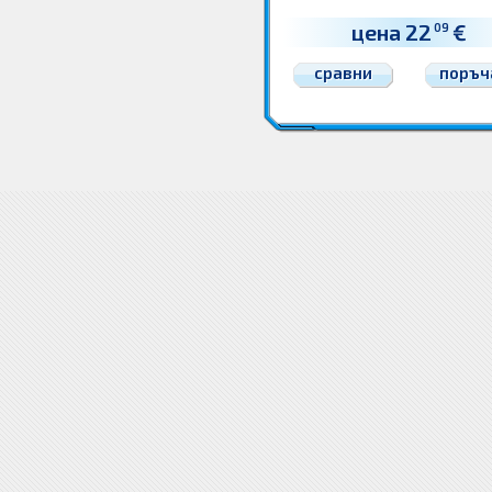
цена 22
€
09
сравни
поръч
Козметика за деца Слънчева защита за бебета и деца
Козметика за деца Слънчева защита
защита за бебета и деца
Слънчева защита за бебета и деца Цени
Цена Козметика за де
изплащане лизинг вноски
Ко