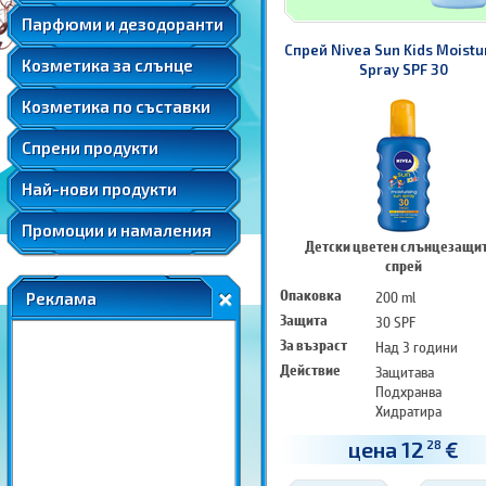
Мента
Подаръчни комплекти парфюми
Козметика за след слънце
Парфюми и дезодоранти
Слънцезащитна козметика за коса
Розова вода
Автобронзанти
Спрей Nivea Sun Kids Moistu
Соларна козметика
Козметика за слънце
Розово масло
Spray SPF 30
Слънцезащитна козметика за лице
Ший
Козметика по съставки
Слънцезащитна козметика за коса
Соларна козметика
Спрени продукти
Най-нови продукти
Промоции и намаления
Детски цветен слънцезащи
спрей
Опаковка
200 ml
Реклама
Защита
30 SPF
За възраст
Над 3 години
Действие
Защитава
Подхранва
Хидратира
цена 12
€
28