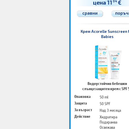
цена 11
€
04
сравни
поръч
Крем Acorelle Sunscreen 
Babies
Водоустойчив бебешки
слънцезащитен крем с SPF 
Опаковка
50 ml
Защита
50 SPF
За възраст
Над 3 месеца
Действие
Хидратира
Подхранва
Освежава