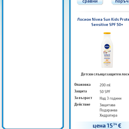
сравни
поръч
Лосион Nivea Sun Kids Prot
Sensitive SPF 50+
Детски слънцезащитен лос
Опаковка
200 ml
Защита
50 SPF
За възраст
Над 3 години
Действие
Защитава
Подхранва
Хидратира
цена 15
€
34