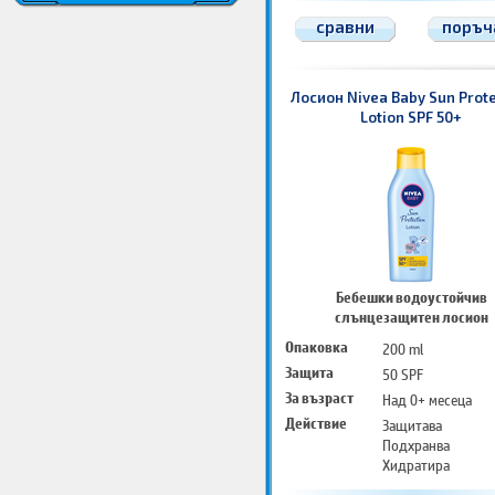
сравни
поръч
Лосион Nivea Baby Sun Prote
Lotion SPF 50+
Бебешки водоустойчив
слънцезащитен лосион
Опаковка
200 ml
Защита
50 SPF
За възраст
Над 0+ месеца
Действие
Защитава
Подхранва
Хидратира