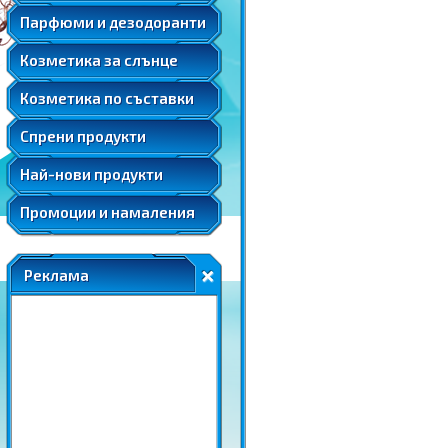
Мента
Подаръчни комплекти парфюми
Козметика за след слънце
Парфюми и дезодоранти
Слънцезащитна козметика за коса
Розова вода
Автобронзанти
Соларна козметика
Козметика за слънце
Розово масло
Слънцезащитна козметика за лице
Ший
Козметика по съставки
Слънцезащитна козметика за коса
Соларна козметика
Спрени продукти
Най-нови продукти
Промоции и намаления
Реклама