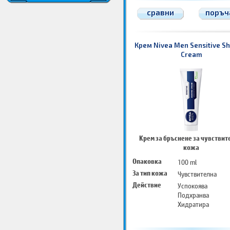
сравни
поръч
Крем Nivea Men Sensitive Sh
Cream
Крем за бръснене за чувствит
кожа
Опаковка
100 ml
За тип кожа
Чувствителна
Действие
Успокоява
Подхранва
Хидратира