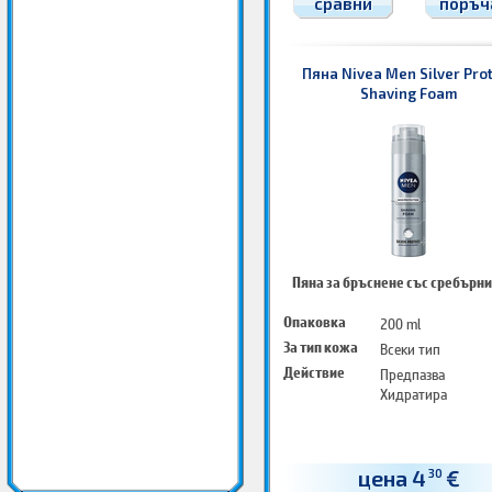
сравни
поръч
Пяна Nivea Men Silver Pro
Shaving Foam
Пяна за бръснене със сребърни
Опаковка
200 ml
За тип кожа
Всеки тип
Действие
Предпазва
Хидратира
цена 4
€
30