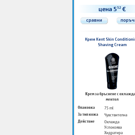
цена 5
€
52
сравни
поръч
Крем Kent Skin Condition
Shaving Cream
Крем за бръснене с охлажд
ментол
Опаковка
75 ml
За тип кожа
Чувствителна
Действие
Охлажда
Успокоява
Хидратира