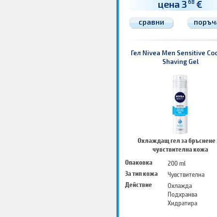
цена 3
€
68
сравни
поръч
Гел Nivea Men Sensitive Co
Shaving Gel
Охлаждащ гел за бръснене 
чувствителна кожа
Опаковка
200 ml
За тип кожа
Чувствителна
Действие
Охлажда
Подхранва
Хидратира