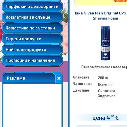
Мента
Подаръчни комплекти парфюми
Козметика за след слънце
Парфюми и дезодоранти
Слънцезащитна козметика за коса
Розова вода
Автобронзанти
Пяна Nivea Men Original Extr
Соларна козметика
Козметика за слънце
Розово масло
Shaving Foam
Слънцезащитна козметика за лице
Ший
Козметика по съставки
Слънцезащитна козметика за коса
Соларна козметика
Спрени продукти
Най-нови продукти
Промоции и намаления
Пяна за бръснене с алое ве
Опаковка
200 ml
Реклама
За тип кожа
Всеки тип
Действие
Омекотява
Хидратира
цена 4
€
30