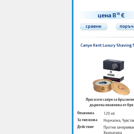
цена 8
€
18
сравни
поръч
Сапун Kent Luxury Shaving 
Луксозен сапун за бръснене
дървена опаковка от бук
Опаковка
120 ml
За тип кожа
Нормална, Чувств
Действие
Против зачервява
Хидратира