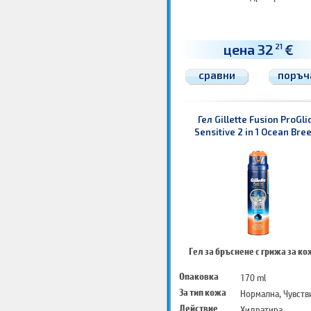
цена 32
€
21
сравни
поръч
Гел Gillette Fusion ProGli
Sensitive 2 in 1 Ocean Bre
Гел за бръснене с грижа за к
Опаковка
170 ml
За тип кожа
Нормална, Чувств
Действие
Хидратира