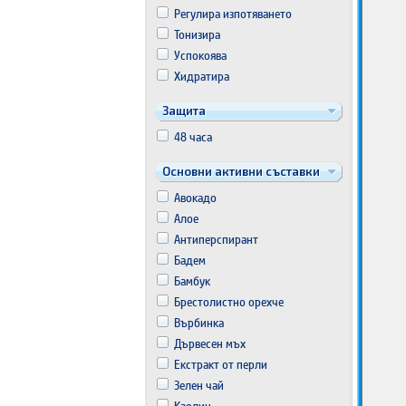
Регулира изпотяването
Тонизира
Успокоява
Хидратира
Защита
48 часа
Основни активни съставки
Авокадо
Алое
Антиперспирант
Бадем
Бамбук
Брестолистно орехче
Върбинка
Дървесен мъх
Екстракт от перли
Зелен чай
Каолин