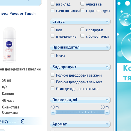
на склад
очаква се
само по заявка
спрян продукт
Nivea Powder Touch
Статус
нов
с подарък
в намаление
с бонус точки
Производител
Nivea
Вид продукт
он дезодорант с каолин
Рол-он дезодорант за жени
50 ml
Рол-он дезодорант за мъже
n/a
Стик дезодорант за мъже
Каолин
48 часа
Опаковка, ml
Омекотява
40 ml
50 ml
Освежава
Грижа за кожата
ена
---
€
--
Аромат