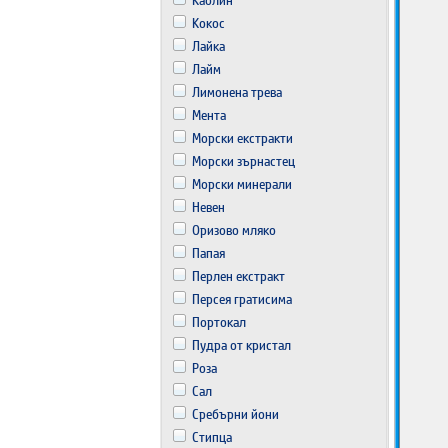
Кокос
Лайка
Лайм
Лимонена трева
Мента
Морски екстракти
Морски зърнастец
Морски минерали
Невен
Оризово мляко
Папая
Перлен екстракт
Персея гратисима
Портокал
Пудра от кристал
Роза
Сал
Сребърни йони
Стипца