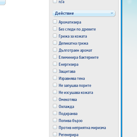
n/a
Действие
Ароматизира
Без следи по дрехите
Грижа за кожата
Деликатна грижа
Дълготраен аромат
Елиминира бактериите
Енергизира
Защитава
Изравнява тена
Не запушва порите
Не изсушава кожата
Омекотява
Охлажда
Подхранва
Попива бързо
Против неприятна миризма
Регенерира