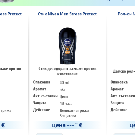
ess Protect
Стик Nivea Men Stress Protect
Рол-он 
мъже против
Стик дезодорант за мъже против
Дамски рол-
е
изпотяване
Опаковка
40 ml
Опаковка
Аромат
n/a
Аромат
Акт. съставки
Цинк
Акт. съставки
Защита
48 часа
Защита
 грижа
Действие
Деликатна грижа
Действие
Защитава
€
цена
---
€
ц
-
--