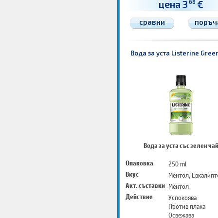
цена 3
€
68
сравни
поръч
Вода за уста Listerine Gree
Вода за уста със зелен ча
Опаковка
250 ml
Вкус
Ментол, Евкалипт
Акт. съставки
Ментол
Действие
Успокоява
Против плака
Освежава