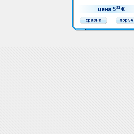
цена 5
€
52
сравни
поръч
Грижа и хигиена за уста Води и спрейове за уста
Грижа и хигиена за уста Води и спрейове за
спрейове за уста Цени
Цена Грижа и хигиена за уста
Цена Води и спрейове за уста
Води и спре