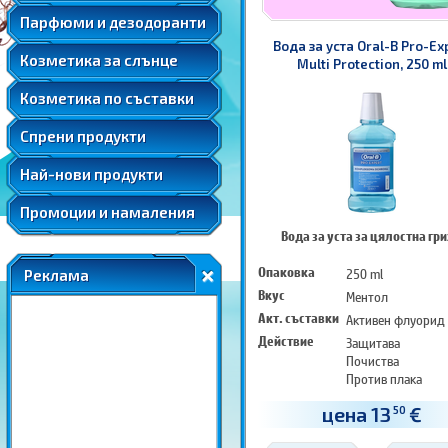
Мента
Подаръчни комплекти парфюми
Козметика за след слънце
Парфюми и дезодоранти
Слънцезащитна козметика за коса
Розова вода
Автобронзанти
Вода за уста Oral-B Pro-Ex
Соларна козметика
Козметика за слънце
Розово масло
Multi Protection, 250 ml
Слънцезащитна козметика за лице
Ший
Козметика по съставки
Слънцезащитна козметика за коса
Соларна козметика
Спрени продукти
Най-нови продукти
Промоции и намаления
Вода за уста за цялостна гр
Опаковка
250 ml
Реклама
Вкус
Ментол
Акт. съставки
Активен флуорид
Действие
Защитава
Почиства
Против плака
цена 13
€
50