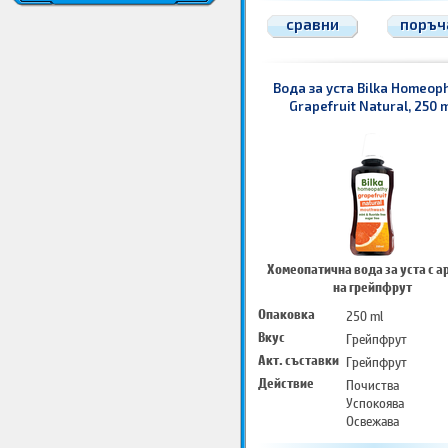
сравни
поръч
Вода за уста Bilka Homeop
Grapefruit Natural, 250 
Хомеопатична вода за уста с а
на грейпфрут
Опаковка
250 ml
Вкус
Грейпфрут
Акт. съставки
Грейпфрут
Действие
Почиства
Успокоява
Освежава