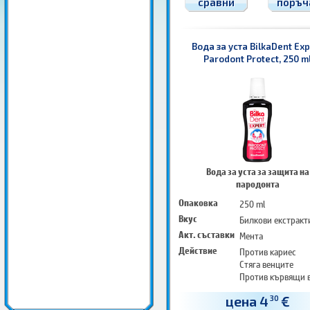
сравни
поръч
Вода за уста BilkaDent Exp
Parodont Protect, 250 m
Вода за уста за защита на
пародонта
Опаковка
250 ml
Вкус
Билкови екстракт
Акт. съставки
Мента
Действие
Против кариес
Стяга венците
Против кървящи 
цена 4
€
30