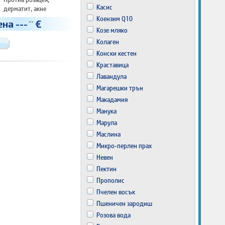
Касис
дерматит, акне
Регенерира
Коензим Q10
ена
---
€
--
Изглажда
Козе мляко
Колаген
Конски кестен
Краставица
Лавандула
Магарешки трън
Макадамия
Манука
Марула
Маслина
Микро-перлен прах
Невен
Пектин
Прополис
Пчелен восък
Пшеничен зародиш
Розова вода