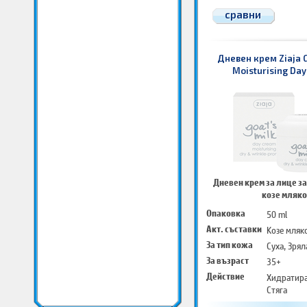
сравни
Дневен крем Ziaja G
Moisturising Da
Дневен крем за лице за
козе мляко
Опаковка
50 ml
Акт. съставки
Козе мляк
За тип кожа
Суха, Зрял
За възраст
35+
Действие
Хидратир
Стяга
Успокоява