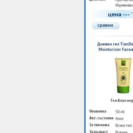
Изрявнява
Регенерир
цена
---
-
сравни
Дневен гел TianDe
Moisturizer Face
Гел Алое ве
Опаковка
50 ml
Акт. съставки
Алое
За тип кожа
Всеки тип
За възраст
Всички