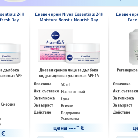
sentials 24H
Дневен крем Nivea Essentials 24H
Дневен кре
efresh Day
Moisture Boost + Nourish Day
Face
15
Cream SPF 15
за дълбока
Дневен крем за лице за дълбока
Регенерира
а кожа с SPF
хидратация на суха кожа с SPF 15
Опаковка
50 ml
Опаковка
Акт. съставки
Масло от ший
Акт. съставки
За тип кожа
Суха
За тип кожа
 Смесена
За възраст
Всички
За възраст
Действие
Подхранва
Действие
а
Успокоява
а
Интензивна грижа
цена
---
€
ц
--
а грижа
€
-