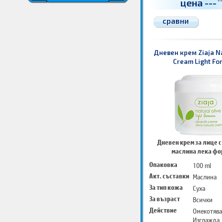
цена
---
-
Защитава
сравни
Дневен крем Ziaja Na
Cream Light Fo
Дневен крем за лице 
маслина лека ф
Опаковка
100 ml
Акт. съставки
Маслина
За тип кожа
Суха
За възраст
Всички
Действие
Омекотява
Изглажда