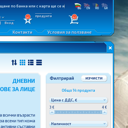
о банка или с карта ще се изпълняват приоритетно!
продукта
л
|
Вход
ане
Контакти
Условия за ползване
еждани
изчисти
Филтрирай
ДНЕВНИ
ОВЕ ЗА ЛИЦЕ
Общо
14
продукт
а
Цена с ДДС, €
3 €
4 €
а всички възрасти
за всеки тип кожа
Наличност
 активни съставки