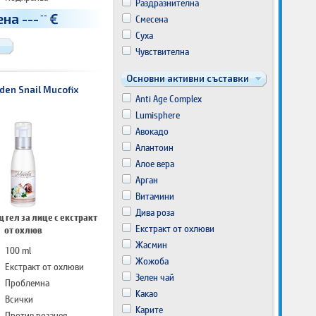
Раздразнителна
Изглажда
ена
---
€
--
Смесена
Суха
Чувствителна
Основни активни съставки
den Snail Muсоfiх
Anti Age Complex
Lumisphere
Авокадо
Алантоин
Алое вера
Арган
Витамини
Дива роза
 гел за лице с екстракт
Екстракт от охлюви
от охлюв
Жасмин
100 ml
Жожоба
Екстракт от охлюви
Зелен чай
Проблемна
Какао
Всички
Карите
Против розацея,