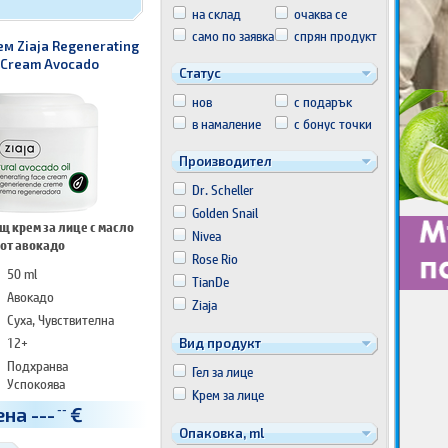
на склад
очаква се
само по заявка
спрян продукт
м Ziaja Regenerating
 Cream Avocado
Статус
нов
с подарък
в намаление
с бонус точки
Производител
Dr. Scheller
Golden Snail
щ крем за лице с масло
Nivea
от авокадо
Rose Rio
50 ml
TianDe
Авокадо
Ziaja
Суха, Чувствителна
12+
Вид продукт
Подхранва
Гел за лице
Успокоява
Крем за лице
Регенерира
ена
---
€
--
Опаковка, ml