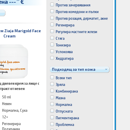
ена
---
€
--
Против зачервявания
Против комедони и пъпки
Против розацея, дерматит, акне
Регенерира
м Ziaja Marigold Face
Регулира мастните жлези
Cream
Стяга
Тонизира
Успокоява
Хидратира
Подходящ за тип кожа
Всеки тип
 дневен крем за лице с
Зряла
тракт от невен
Комбинирана
50 ml
Мазна
Невен
Нормална
Нормална, Суха
Отпусната
12+
Пигментирана
Регенерира
Проблемна
Подхранва