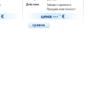
а
Действие
Забавя стареенето
Придава еластичност
Подхранва
€
цена
---
€
-
--
сравни