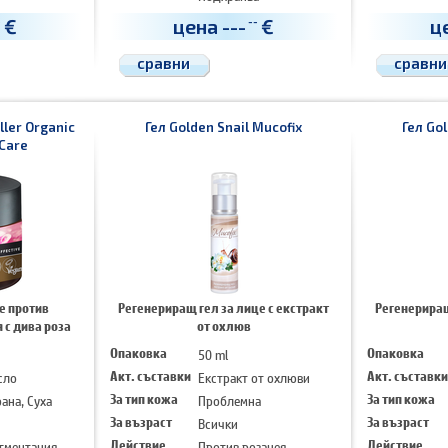
а
Хидратира
€
цена
---
€
ц
-
--
сравни
сравни
ller Organic
Гел Golden Snail Mucofix
Гел Gol
 Care
е против
Регенериращ гел за лице с екстракт
Регенериращ
 с дива роза
от охлюв
Опаковка
50 ml
Опаковка
сло
Акт. съставки
Екстракт от охлюви
Акт. съставки
ана, Суха
За тип кожа
Проблемна
За тип кожа
За възраст
Всички
За възраст
гментация
Действие
Против розацея,
Действие