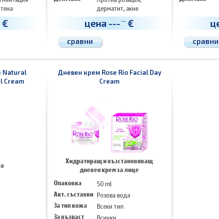
 тена
дерматит, акне
а
Регенерира
€
цена
---
€
ц
-
--
Изглажда
сравни
сравни
 Natural
Дневен крем Rose Rio Facial Day
al Cream
Cream
Хидратиращ и възстановяващ
ра
дневен крем за лице
Опаковка
50 ml
Акт. съставки
Розова вода
За тип кожа
Всеки тип
За възраст
Всички