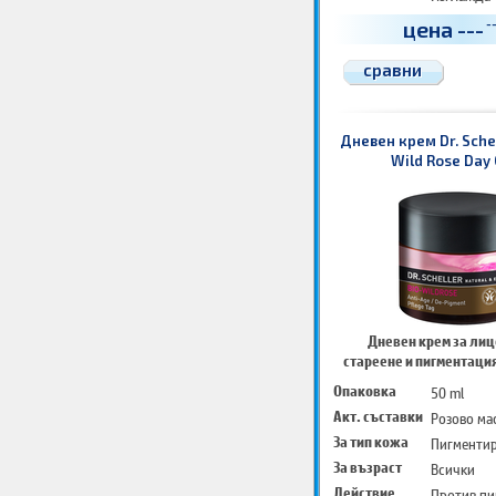
Хидратир
цена
---
-
Успокоява
сравни
Дневен крем Dr. Sche
Wild Rose Day
Дневен крем за лиц
стареене и пигментация
Опаковка
50 ml
Акт. съставки
Розово ма
За тип кожа
Пигментир
За възраст
Всички
Действие
Против пи