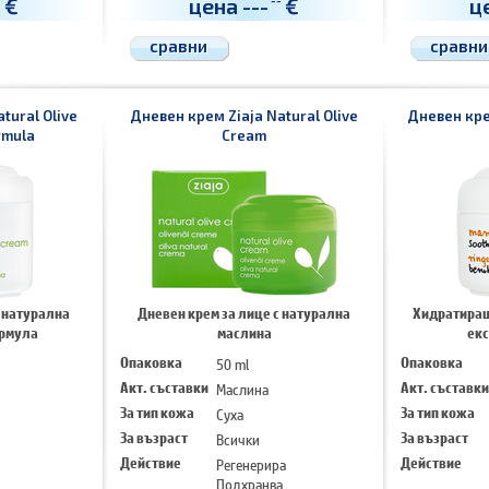
€
цена
---
€
ц
-
--
Успокоява
сравни
сравни
tural Olive
Дневен крем Ziaja Natural Olive
Дневен кре
rmula
Cream
с натурална
Дневен крем за лице с натурална
Хидратиращ
ормула
маслина
екс
Опаковка
50 ml
Опаковка
Акт. съставки
Маслина
Акт. съставки
За тип кожа
Суха
За тип кожа
За възраст
Всички
За възраст
Действие
Регенерира
Действие
Подхранва