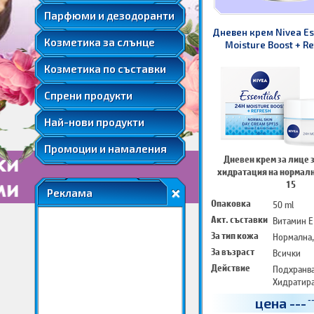
Мента
Подаръчни комплекти парфюми
Козметика за след слънце
Парфюми и дезодоранти
Слънцезащитна козметика за коса
Розова вода
Автобронзанти
Дневен крем Nivea Es
Соларна козметика
Козметика за слънце
Розово масло
Moisture Boost + R
Слънцезащитна козметика за лице
Cream SPF 
Ший
Козметика по съставки
Слънцезащитна козметика за коса
Соларна козметика
Спрени продукти
Най-нови продукти
Промоции и намаления
Дневен крем за лице 
хидратация на нормалн
15
Реклама
Опаковка
50 ml
Акт. съставки
Витамин Е
За тип кожа
Нормална,
За възраст
Всички
Действие
Подхранв
Хидратир
Интензивн
цена
---
-