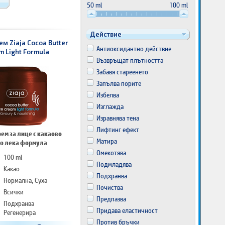
50 ml
100 ml
Действие
м Ziaja Cocoa Butter
Aнтиоксидантно действие
m Light Formula
Възвръщат плътността
Забавя стареенето
Запълва порите
Избелва
Изглажда
Изравнява тена
Лифтинг ефект
ем за лице с какаово
Матира
о лека формула
Омекотява
100 ml
Подмладява
Какао
Подхранва
Нормална, Суха
Почиства
Всички
Предпазва
Подхранва
Придава еластичност
Регенерира
Хидратира
Против бръчки