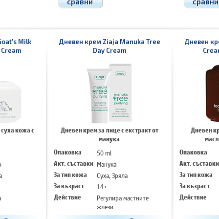
сравни
сравни
oat's Milk
Дневен крем Ziaja Manuka Tree
Дневен кре
y Cream
Day Cream
Crea
 суха кожа с
Дневен крем за лице с екстракт от
Дневен кр
манука
масл
Опаковка
50 ml
Опаковка
о
Акт. съставки
Манука
Акт. съставки
а
За тип кожа
Суха, Зряла
За тип кожа
За възраст
14+
За възраст
а
Действие
Регулира мастните
Действие
жлези
Матира