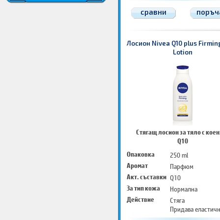
сравни
поръч
Лосион Nivea Q10 plus Firmin
Lotion
Стягащ лосион за тяло с кое
Q10
Опаковка
250 ml
Аромат
Парфюм
Акт. съставки
Q10
За тип кожа
Нормална
Действие
Стяга
Придава еластич
Изглажда