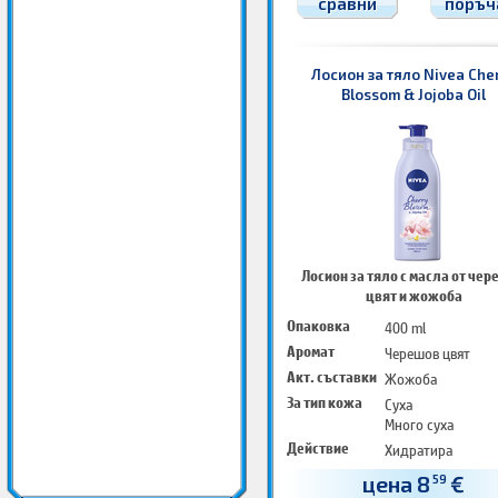
сравни
поръч
Лосион за тяло Nivea Che
Blossom & Jojoba Oil
Лосион за тяло с масла от че
цвят и жожоба
Опаковка
400 ml
Аромат
Черешов цвят
Акт. съставки
Жожоба
За тип кожа
Суха
Много суха
Действие
Хидратира
Подхранва
цена 8
€
59
Омекотява