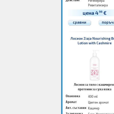
Действие
Регенерира
Ревитализира
Омекотява
цена 4
€
96
сравни
поръч
Лосион Ziaja Nourishing B
Lotion with Cashmire
Лосион за тяло с кашмирен
протеини за суха кожа
Опаковка
400 ml
Аромат
Цветен аромат
Акт. съставки
Кашмир
За тип кожа
Суха, Нееластичн