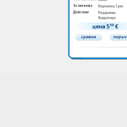
За тип кожа
Нормална, Суха
Действие
Подхранва
Хидратира
Изглажда
цена 5
€
68
сравни
поръч
Козметика за тяло Лосиони, масла, кремове за тяло
Козметика за тяло Лосиони, масла, к
кремове за тяло
Лосиони, масла, кремове за тяло Цени
Цена Козметика за тяло
Цена Лосиони
Козметика за т