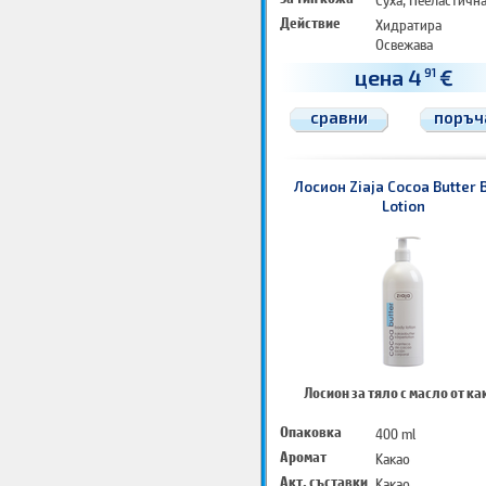
Действие
Хидратира
Освежава
Омекотява
цена 4
€
91
сравни
поръч
Лосион Ziaja Cocoa Butter 
Lotion
Лосион за тяло с масло от ка
Опаковка
400 ml
Аромат
Какао
Акт. съставки
Какао