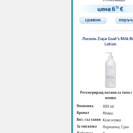
Хидратира
цена 6
€
13
сравни
поръч
Лосион Ziaja Goat's Milk B
Lotion
Регенериращ лосион за тяло с
мляко
Опаковка
400 ml
Аромат
Мляко
Акт. съставки
Козе мляко
За тип кожа
Нормална, Суха