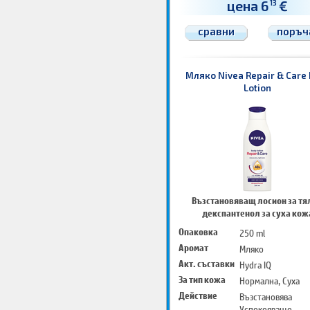
цена 6
€
13
сравни
поръч
Мляко Nivea Repair & Care
Lotion
Възстановяващ лосион за тял
декспантенол за суха кож
Опаковка
250 ml
Аромат
Мляко
Акт. съставки
Hydra IQ
За тип кожа
Нормална, Суха
Действие
Възстановява
Успокояващо