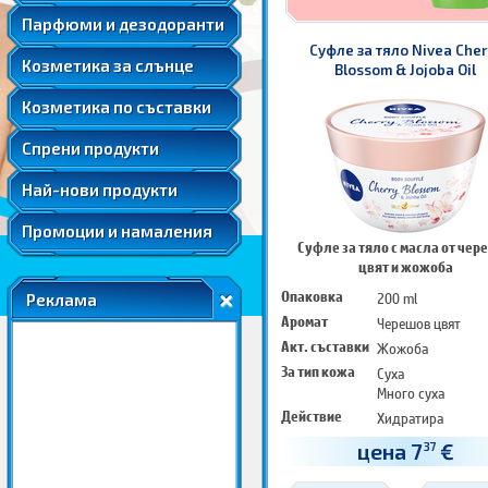
Мента
Подаръчни комплекти парфюми
Козметика за след слънце
Парфюми и дезодоранти
Слънцезащитна козметика за коса
Розова вода
Автобронзанти
Суфле за тяло Nivea Cher
Соларна козметика
Козметика за слънце
Розово масло
Blossom & Jojoba Oil
Слънцезащитна козметика за лице
Ший
Козметика по съставки
Слънцезащитна козметика за коса
Соларна козметика
Спрени продукти
Най-нови продукти
Промоции и намаления
Суфле за тяло с масла от чер
цвят и жожоба
Опаковка
200 ml
Реклама
Аромат
Черешов цвят
Акт. съставки
Жожоба
За тип кожа
Суха
Много суха
Действие
Хидратира
Подхранва
цена 7
€
37
Омекотява