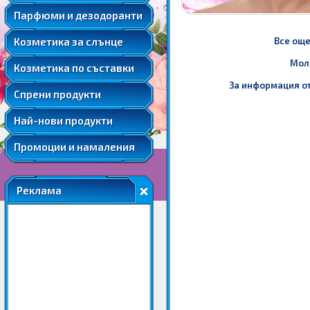
Мента
Подаръчни комплекти парфюми
Козметика за след слънце
Парфюми и дезодоранти
Слънцезащитна козметика за коса
Розова вода
Автобронзанти
Соларна козметика
Козметика за слънце
Все още
Розово масло
Слънцезащитна козметика за лице
Ший
Моля
Козметика по съставки
Слънцезащитна козметика за коса
За информация от
Соларна козметика
Спрени продукти
Най-нови продукти
Промоции и намаления
Реклама