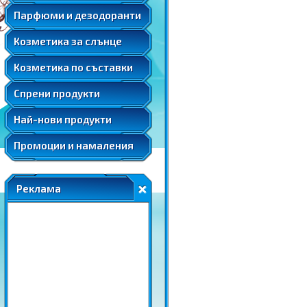
Мента
Подаръчни комплекти парфюми
Козметика за след слънце
Парфюми и дезодоранти
Слънцезащитна козметика за коса
Розова вода
Автобронзанти
Соларна козметика
Козметика за слънце
Розово масло
Слънцезащитна козметика за лице
Ший
Козметика по съставки
Слънцезащитна козметика за коса
Соларна козметика
Спрени продукти
Най-нови продукти
Промоции и намаления
Реклама