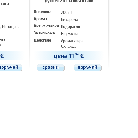
Душ гел 2 в 1 за коса и тяло
 коса
Опаковка
200 ml
Аромат
Без аромат
, Изтощена
Акт. съставки
Водорасли
За тип кожа
Нормална
ява
Действие
Ароматизира
а
Охлажда
Изглажда
€
цена 11
€
04
поръчай
сравни
поръчай