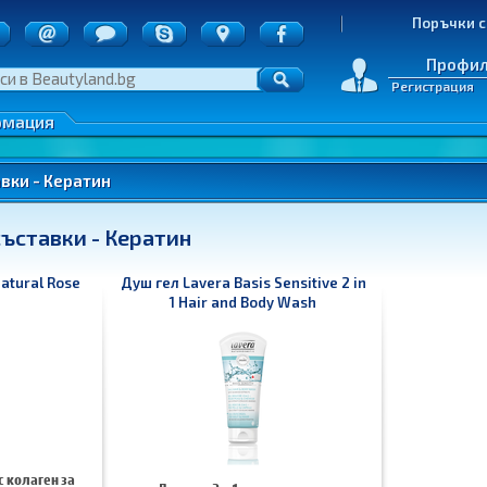
ия
Поръчки с пл
точки
д на пратките
Профи
Регистрация
е на стоки
денциалност
подразбир
рмация
име
цена
вки - Кератин
най-нови
ъставки - Кератин
най-разгл
atural Rose
Душ гел Lavera Basis Sensitive 2 in
1 Hair and Body Wash
 колаген за