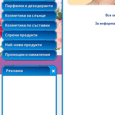
Мента
Подаръчни комплекти парфюми
Козметика за след слънце
Парфюми и дезодоранти
Слънцезащитна козметика за коса
Розова вода
Автобронзанти
Соларна козметика
Козметика за слънце
Все о
Розово масло
Слънцезащитна козметика за лице
Ший
За информа
Козметика по съставки
Слънцезащитна козметика за коса
Соларна козметика
Спрени продукти
Най-нови продукти
Промоции и намаления
Реклама