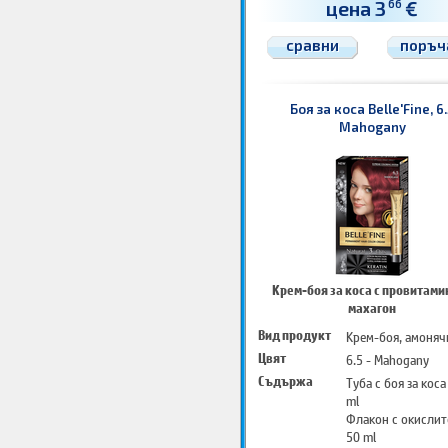
25 ml
цена 3
€
66
Чифт защитни ръ
Инструкции за уп
сравни
поръч
Боя за коса Belle'Fine, 6.
Mahogany
Крем-боя за коса с провитамин
махагон
Вид продукт
Крем-боя, амоняч
Цвят
6.5 - Mahogany
Съдържа
Туба с боя за коса
ml
Флакон с окислит
50 ml