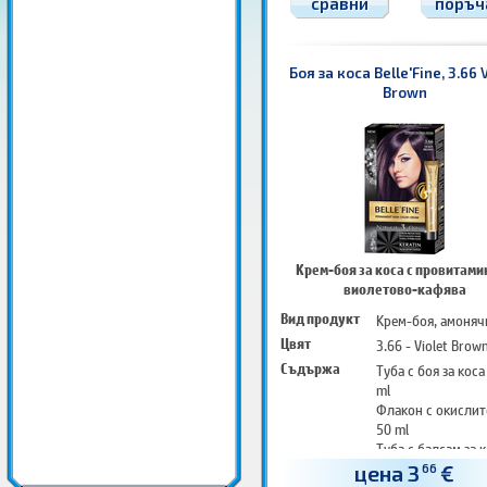
сравни
поръч
Боя за коса Belle'Fine, 3.66 
Brown
Крем-боя за коса с провитамин
виолетово-кафява
Вид продукт
Крем-боя, амоняч
Цвят
3.66 - Violet Brow
Съдържа
Туба с боя за коса
ml
Флакон с окислит
50 ml
Туба с балсам за к
25 ml
цена 3
€
66
Чифт защитни ръ