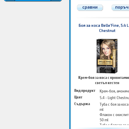
Инструкции за уп
сравни
поръч
Боя за коса Belle'Fine, 5.4 L
Chestnut
Крем-боя за коса с провитамин
светъл кестен
Вид продукт
Крем-боя, амоняч
Цвят
5.4 - Light Chestn
Съдържа
Туба с боя за коса
ml
Флакон с окислит
50 ml
Туба с балсам за к