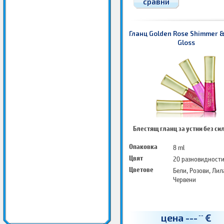
сравни
Гланц Golden Rose Shimmer &
Gloss
Блестящ гланц за устни без си
Опаковка
8 ml
Цвят
20 разновидност
Цветове
Бели, Розови, Лил
Червени
цена
---
€
--