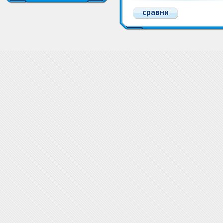
сравни
Грим Гланцове и блясък за устни
Грим Гланцове и блясък за устни
Грим Гланцове и блясък за
блясък за устни Цена
Гланцове и бля