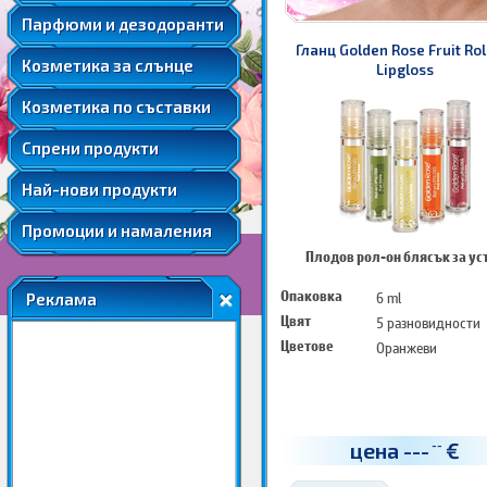
Мента
Подаръчни комплекти парфюми
Козметика за след слънце
Парфюми и дезодоранти
Слънцезащитна козметика за коса
Розова вода
Автобронзанти
Гланц Golden Rose Fruit Rol
Соларна козметика
Козметика за слънце
Розово масло
Lipgloss
Слънцезащитна козметика за лице
Ший
Козметика по съставки
Слънцезащитна козметика за коса
Соларна козметика
Спрени продукти
Най-нови продукти
Промоции и намаления
Плодов рол-он блясък за ус
Опаковка
6 ml
Реклама
Цвят
5 разновидности
Цветове
Оранжеви
цена
---
€
--