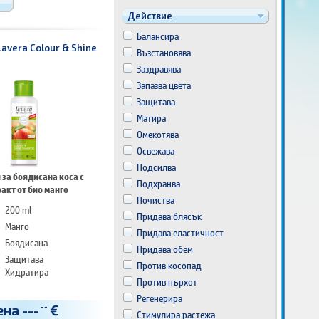
Действие
Балансира
avera Colour & Shine
Възстановява
Заздравява
Запазва цвета
Защитава
Матира
Омекотява
Освежава
Подсилва
за боядисана коса с
Подхранва
акт от био манго
Почиства
200 ml
Придава блясък
Манго
Придава еластичност
Боядисана
Придава обем
Защитава
Против косопад
Хидратира
Против пърхот
Регенерира
ена
---
€
--
Стимулира растежа