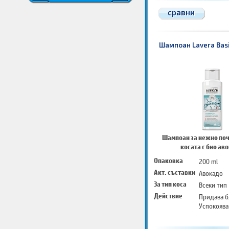
сравни
Шампоан Lavera Basi
Шампоан за нежно поч
косата с био ав
Опаковка
200 ml
Акт. съставки
Авокадо
За тип коса
Всеки тип
Действие
Придава б
Успокоява