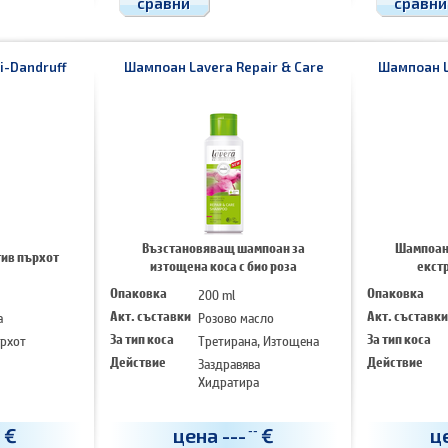
сравни
сравни
i-Dandruff
Шампоан Lavera Repair & Care
Шампоан L
Възстановяващ шампоан за
Шампоан 
тив пърхот
изтощена коса с био роза
екстр
Опаковка
200 ml
Опаковка
а
Акт. съставки
Розово масло
Акт. съставки
рхот
За тип коса
Третирана, Изтощена
За тип коса
Действие
Заздравява
Действие
Хидратира
€
цена
---
€
ц
-
--