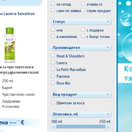
на склад
очаква се
само по заявка
спрян продукт
 Lavera Sensitive
Статус
нов
с подарък
в намаление
с бонус точки
Производител
Head & Shoulders
Lavera
 за чувствителен и
Le Petit Marseillais
м раздразнения скалп
Pantene
200 ml
Rose Rio
Бадем
Чувствителен скалп
Вид продукт
Заздравява
Шампоан за коса
Успокоява
Опаковка, ml
180 ml
250 ml
ена
---
€
--