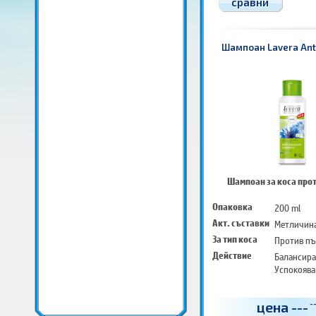
сравни
Шампоан Lavera Ant
Шампоан за коса про
Опаковка
200 ml
Акт. съставки
Метличин
За тип коса
Против пъ
Действие
Балансира
Успокоява
цена
---
-