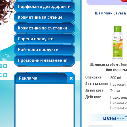
Мента
Подаръчни комплекти парфюми
Козметика за след слънце
Парфюми и дезодоранти
Слънцезащитна козметика за коса
Розова вода
Автобронзанти
Шампоан Lavera
Соларна козметика
Козметика за слънце
Розово масло
Слънцезащитна козметика за лице
Ший
Козметика по съставки
Слънцезащитна козметика за коса
Соларна козметика
Спрени продукти
Най-нови продукти
Промоции и намаления
Шампоан за обем с био
био зелен ч
Опаковка
200 ml
Реклама
Акт. съставки
Портокал
За тип коса
Тънка
Действие
Подхранв
Придава о
Придава е
цена
---
-