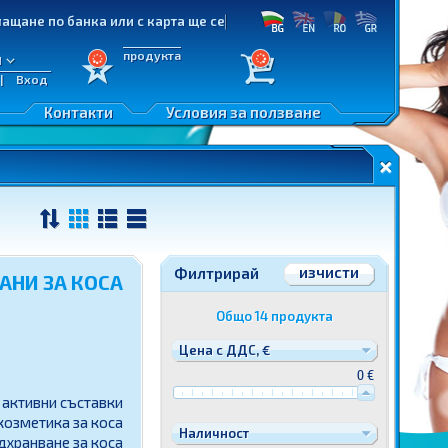
по банка или с карта ще се изпълняват приоритетно!
продукта
л
|
Вход
ане
Контакти
Условия за ползване
еждани
изчисти
Филтрирай
НИ ЗА КОСА
Общо
14
продукт
а
Цена с ДДС, €
0 €
 активни съставки
озметика за коса
Наличност
дхранване за коса