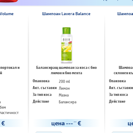
 Volume
Шампоан Lavera Balance
Шампоан
 портокал и
Балансиращ шампоан за коса с био
Шампоан
ай
лимон и био мента
склонен къ
Опаковка
200 ml
Опаковка
Акт. съставки
Лимон
Акт. съставки
За тип коса
Мазна
За тип коса
а
Действие
Балансира
Действие
бем
ластичност
€
цена
---
€
ц
-
--