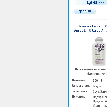
цена
---
-
сравни
Шампоан Le Petit M
Apres Lin & Lait d'A
Възстановяващ шампоа
бадемово мл
Опаковка
250 ml
Акт. съставки
Бадем
За тип коса
Суха, Запл
Действие
Подхранв
Придава б
Хидратир