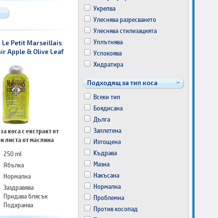
Укрепва
Улеснява разресването
Улеснява стилизацията
Уплътнява
e Petit Marseillais
r Apple & Olive Leaf
Успокоява
Хидратира
Подходящ за тип коса
Всеки тип
Боядисана
Дълга
Заплетена
а коса с екстракт от
и листа от маслина
Изтощена
Къдрава
250 ml
Мазна
Ябълка
Накъсана
Нормална
Нормална
Заздравява
Придава блясък
Проблемна
Подхранва
Против косопад