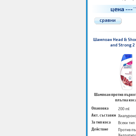
цена
---
-
сравни
Шампоан Head & Shou
and Strong 2 
Шампоан против пърхот
плътна кос
Опаковка
200 ml
Акт. съставки
Хиалуроно
За тип коса
Всеки тип
Действие
Против пъ
Хидратир