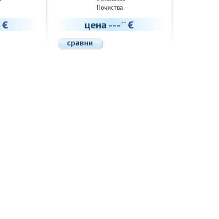
Почиства
€
цена
---
€
-
--
сравни