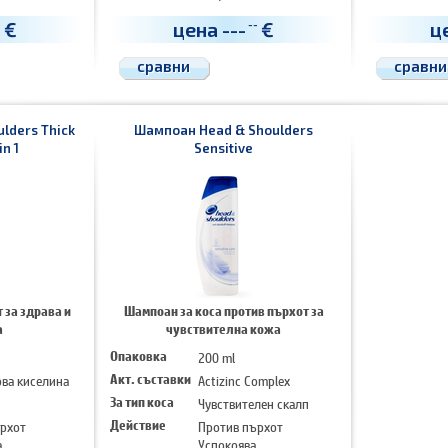
€
цена
---
€
ц
-
--
сравни
сравни
lders Thick
Шампоан Head & Shoulders
in 1
Sensitive
 за здрава и
Шампоан за коса против пърхот за
а
чувствителна кожа
Опаковка
200 ml
ва киселина
Акт. съставки
Actizinc Complex
За тип коса
Чувствителен скалп
рхот
Действие
Против пърхот
а
Успокоява