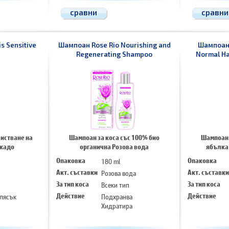
сравни
сравни
s Sensitive
Шампоан Rose Rio Nourishing and
Шампоан L
Regenerating Shampoo
Normal Hai
истване на
Шампоан за коса със 100% био
Шампоан з
окадо
органична Розова вода
ябълка 
Опаковка
180 ml
Опаковка
Акт. съставки
Розова вода
Акт. съставки
За тип коса
Всеки тип
За тип коса
лясък
Действие
Подхранва
Действие
Хидратира