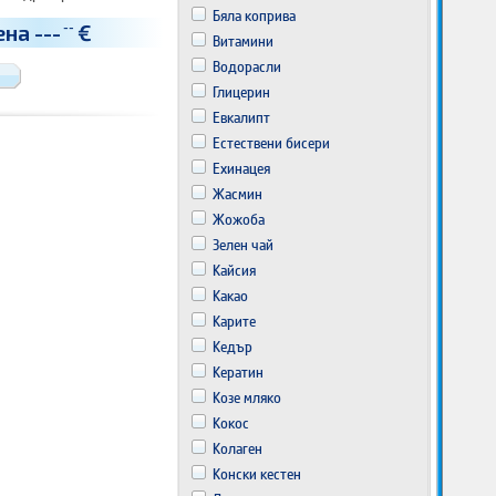
Бяла коприва
ена
---
€
--
Витамини
Водорасли
Глицерин
Евкалипт
Естествени бисери
Ехинацея
Жасмин
Жожоба
Зелен чай
Кайсия
Какао
Карите
Кедър
Кератин
Козе мляко
Кокос
Колаген
Конски кестен