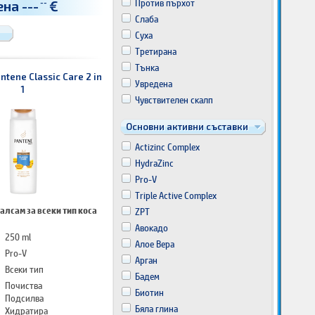
Против пърхот
ена
---
€
--
Слаба
Суха
Третирана
Тънка
tene Classic Care 2 in
Увредена
1
Чувствителен скалп
Основни активни съставки
Actizinc Complex
HydrаZinс
Pro-V
Triplе Асtivе Cоmplех
алсам за всеки тип коса
ZРТ
Авокадо
250 ml
Алое Вера
Pro-V
Арган
Всеки тип
Бадем
Почиства
Биотин
Подсилва
Бяла глина
Хидратира