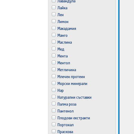
Лавандула
Лайка
Лен
Лимон
Макадамия
Манго
Маслина
Мед
Мента
Ментол
Метличина
Млечен протеин
Морски минерали
Нар
Натурални съставки
Палма роза
Пантенол
Плодови екстракти
Портокал
Праскова