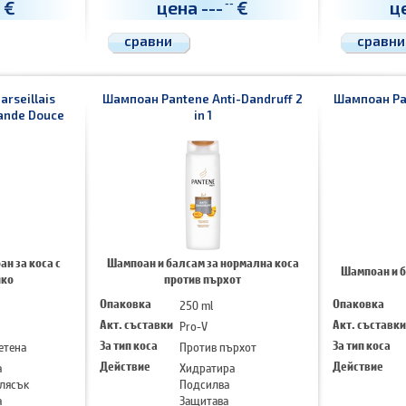
€
цена
---
€
ц
-
--
сравни
сравни
arseillais
Шампоан Pantene Аnti-Dаndruff 2
Шампоан Pan
mande Douce
in 1
н за коса с
Шампоан и балсам за нормална коса
Шампоан и б
яко
против пърхот
Опаковка
250 ml
Опаковка
Акт. съставки
Pro-V
Акт. съставки
етена
За тип коса
Против пърхот
За тип коса
а
Действие
Хидратира
Действие
лясък
Подсилва
а
Защитава