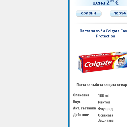
цена 2
€
09
сравни
поръч
Паста за зъби Colgate Cav
Protection
Паста за зъби за защита от ка
Опаковка
100 ml
Вкус
Ментол
Акт. съставки
Флуорид
Действие
Освежава
Защитава