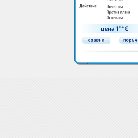
Действие
Почиства
Против плака
Освежава
цена 1
€
84
сравни
поръч
Грижа и хигиена за уста Пасти за зъби
Грижа и хигиена за уста Пасти за зъби
Грижа и хигие
Пасти за зъби
Пасти за зъби Цена
Пасти за зъби доставка