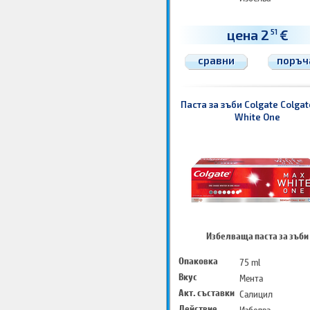
цена 2
€
51
сравни
поръч
Паста за зъби Colgate Colga
White One
Избелваща паста за зъби
Опаковка
75 ml
Вкус
Мента
Акт. съставки
Салицил
Действие
Избелва