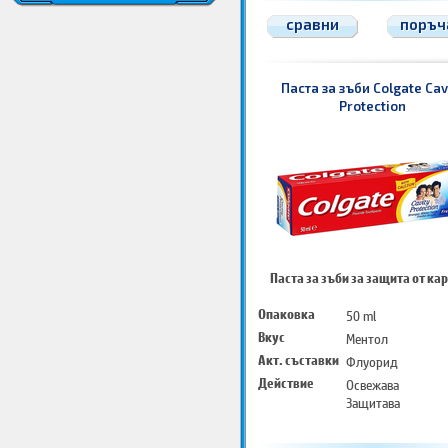
сравни
поръч
Паста за зъби Colgate Cav
Protection
Паста за зъби за защита от ка
Опаковка
50 ml
Вкус
Ментол
Акт. съставки
Флуорид
Действие
Освежава
Защитава