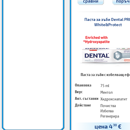
сравни
поръч
Паста за зъби Dental PR
White&Protect
Паста за зъби с избелващ еф
Опаковка
75 ml
Вкус
Ментол
Акт. съставки
Хидроксиапатит
Действие
Почиства
Избелва
Регенерира
цена 4
€
30