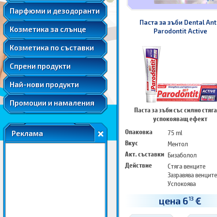
Мента
Подаръчни комплекти парфюми
Козметика за след слънце
Парфюми и дезодоранти
Слънцезащитна козметика за коса
Розова вода
Автобронзанти
Паста за зъби Dental Ant
Соларна козметика
Козметика за слънце
Розово масло
Parodontit Active
Слънцезащитна козметика за лице
Ший
Козметика по съставки
Слънцезащитна козметика за коса
Соларна козметика
Спрени продукти
Най-нови продукти
Промоции и намаления
Паста за зъби със силно стяг
успокояващ ефект
Опаковка
75 ml
Реклама
Вкус
Ментол
Акт. съставки
Бизаболол
Действие
Стяга венците
Зазравява венците
Успокоява
цена 6
€
13