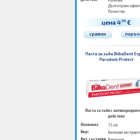
Дълготраен ефек
Почиства
цена 4
€
09
сравни
поръч
Паста за зъби BilkaDent Ex
Parodont Protect
Паста за зъби с антипародонт
действие
Опаковка
75 ml
Вкус
Билкови екстракт
Акт. съставки
Ракитник