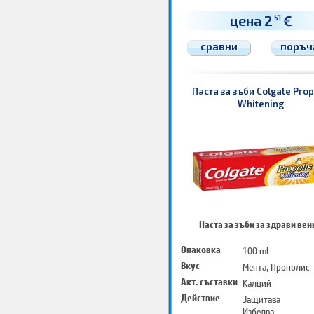
цена 2
€
51
сравни
поръч
Паста за зъби Colgate Prop
Whitening
Паста за зъби за здрави вен
Опаковка
100 ml
Вкус
Мента, Прополис
Акт. съставки
Калций
Действие
Защитава
Избелва