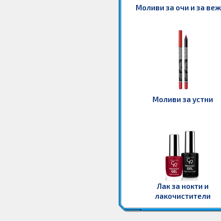
Моливи за очи и за ве
Моливи за устни
Лак за нокти и
лакочистители