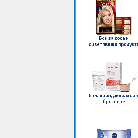
Бои за коса и
оцветяващи продукт
Епилация, депилация
бръснене