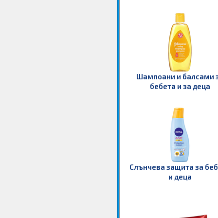
Шампоани и балсами 
бебета и за деца
Слънчева защита за бе
и деца