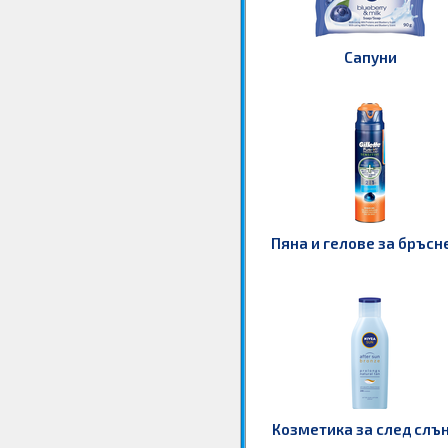
Сапуни
Пяна и гелове за бръсн
Козметика за след слъ