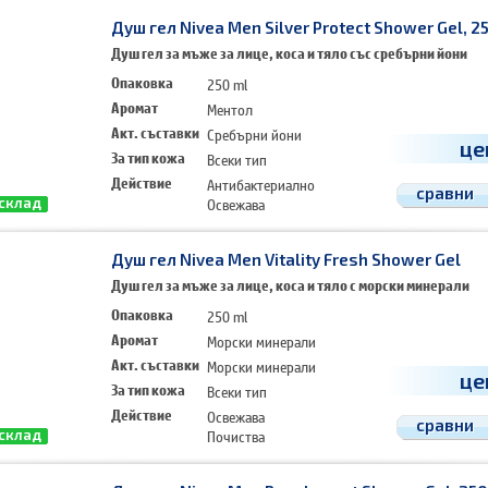
Душ гел Nivea Men Silver Protect Shower Gel, 2
Душ гел за мъже за лице, коса и тяло със сребърни йони
Опаковка
250 ml
Аромат
Ментол
Акт. съставки
Сребърни йони
це
За тип кожа
Всеки тип
Действие
Антибактериално
сравни
Освежава
 склад
Хидратира
Душ гел Nivea Men Vitality Fresh Shower Gel
Душ гел за мъже за лице, коса и тяло с морски минерали
Опаковка
250 ml
Аромат
Морски минерали
Акт. съставки
Морски минерали
це
За тип кожа
Всеки тип
Действие
Освежава
сравни
Почиства
 склад
Дълготраен аромат