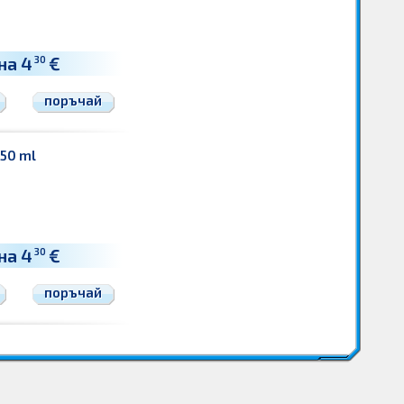
на 4
€
30
поръчай
250 ml
на 4
€
30
поръчай
за мъже
Цени Душ гелове за мъже
Душ гелове за мъже Цени
Цена Козметика за мъже
е за мъже
душ гел за мъже
душ гелове за мъже
душ гел за мъже
душ гелове за мъже