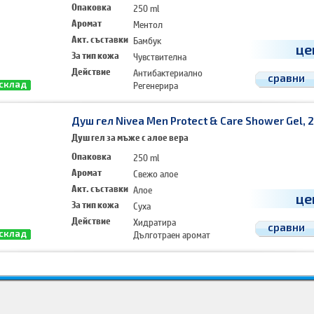
Опаковка
250 ml
Аромат
Ментол
Акт. съставки
Бамбук
це
За тип кожа
Чувствителна
Действие
Антибактериално
сравни
Регенерира
 склад
Хидратира
Душ гел Nivea Men Protect & Care Shower Gel, 
Душ гел за мъже с алое вера
Опаковка
250 ml
Аромат
Свежо алое
Акт. съставки
Алое
це
За тип кожа
Суха
Действие
Хидратира
сравни
Дълготраен аромат
 склад
метика за мъже Душ гелове за мъже
Козметика за мъже Душ гелове за мъже
Цени Козметика 
ш гелове за мъже на изплащане лизинг вноски
душ гелове за мъже
душ гел за мъже
душ гелов