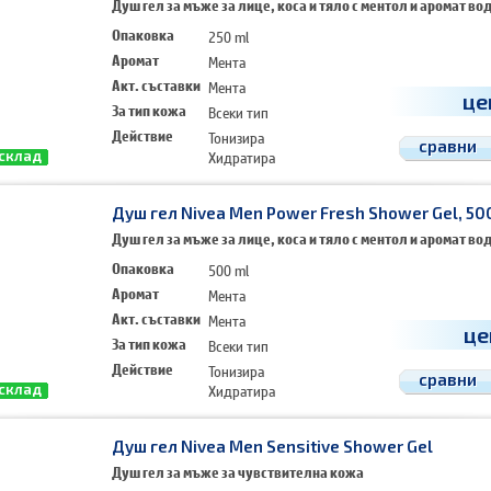
Душ гел за мъже за лице, коса и тяло с ментол и аромат во
Опаковка
250 ml
Аромат
Мента
Акт. съставки
Мента
це
За тип кожа
Всеки тип
Действие
Тонизира
сравни
Хидратира
 склад
Освежава
Душ гел Nivea Men Power Fresh Shower Gel, 50
Душ гел за мъже за лице, коса и тяло с ментол и аромат во
Опаковка
500 ml
Аромат
Мента
Акт. съставки
Мента
це
За тип кожа
Всеки тип
Действие
Тонизира
сравни
Хидратира
 склад
Освежава
Душ гел Nivea Men Sensitive Shower Gel
Душ гел за мъже за чувствителна кожа