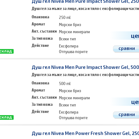
Душ гел Nivea Men Pure Impact Shower Gel, 250
Душ гел за мъже за лице, коса и тяло с ексфолиращи част
Опаковка
250 ml
Аромат
Морски бриз
Акт. съставки
Морски минерали
це
За тип кожа
Всеки тип
Действие
Ексфолира
сравни
Отпушва порите
 склад
Почиства
Душ гел Nivea Men Pure Impact Shower Gel, 500
Душ гел за мъже за лице, коса и тяло с ексфолиращи част
Опаковка
500 ml
Аромат
Морски бриз
Акт. съставки
Морски минерали
це
За тип кожа
Всеки тип
Действие
Ексфолира
сравни
Отпушва порите
 склад
Почиства
Душ гел Nivea Men Power Fresh Shower Gel, 25