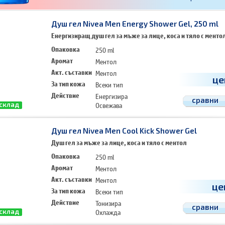
Душ гел Nivea Men Energy Shower Gel, 250 ml
Енергизиращ душ гел за мъже за лице, коса и тяло с менто
Опаковка
250 ml
Аромат
Ментол
Акт. съставки
Ментол
це
За тип кожа
Всеки тип
Действие
Енергизира
сравни
Освежава
 склад
Тонизира
Душ гел Nivea Men Cool Kick Shower Gel
Душ гел за мъже за лице, коса и тяло с ментол
Опаковка
250 ml
Аромат
Ментол
Акт. съставки
Ментол
це
За тип кожа
Всеки тип
Действие
Тонизира
сравни
Охлажда
 склад
Стимулира сетивата