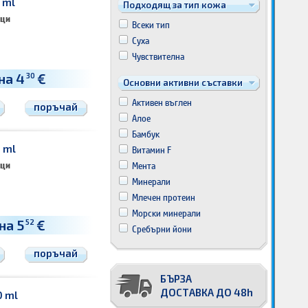
 ml
Подходящ за тип кожа
ици
Всеки тип
Суха
Чувствителна
на 4
€
30
Основни активни съставки
Активен въглен
поръчай
Алое
Бамбук
 ml
Витамин F
Мента
ици
Минерали
Млечен протеин
Морски минерали
на 5
€
52
Сребърни йони
поръчай
БЪРЗА
ДОСТАВКА ДО 48h
0 ml