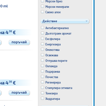
Морски бриз
50 ml
Морски минерали
Свежо алое
Действие
Антибактериално
на 4
€
30
Дълготраен аромат
Ексфолира
поръчай
Енергизира
Омекотява
Освежава
Отпушва порите
Охлажда
Подхранва
Почиства
на 4
€
Регенерира
30
Стимулира сетивата
поръчай
Тонизира
Хидратира