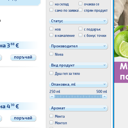
на склад
очаква се
само по заявка
спрян продукт
л
Статус
нов
с подарък
в намаление
с бонус точки
на 3
€
68
Производител
Nivea
поръчай
Вид продукт
Душ гел за тяло
Опаковка, ml
250 ml
500 ml
на 4
€
30
Аромат
Мента
поръчай
Ментол