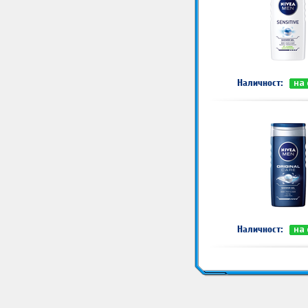
Наличност:
на
Наличност:
на
Козметика за мъже Душ гелове за мъже
Козметика за мъже Душ гелове за мъже
Коз
Цена Душ гелове за мъже
Душ гелове за мъже Цена
Душ гелове за мъже доставка
Ду